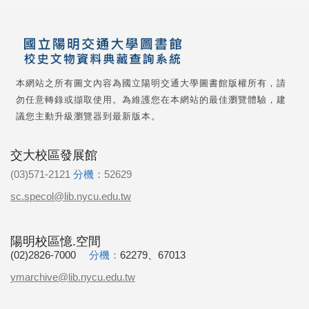
本網站之所有圖文內容為國立陽明交通大學圖書館版權所有，請
勿任意轉錄或擷取使用。為維護您在本網站的最佳瀏覽體驗，建
議您主動升級瀏覽器到最新版本。
交大校區發展館
(03)571-2121
分機：
52629
sc.specol@lib.nycu.edu.tw
陽明校區憶.空間
(02)2826-7000
分機：
62279、67013
ymarchive@lib.nycu.edu.tw