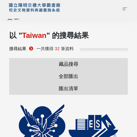
首頁
以 "
Taiwan
" 的搜尋結果
藏品查詢
搜尋結果
一共獲得
32
筆資料
校史館簡介
藏品搜尋
藏品清單全覽
全部匯出
匯出清單
資料調閱申請
管理者登入