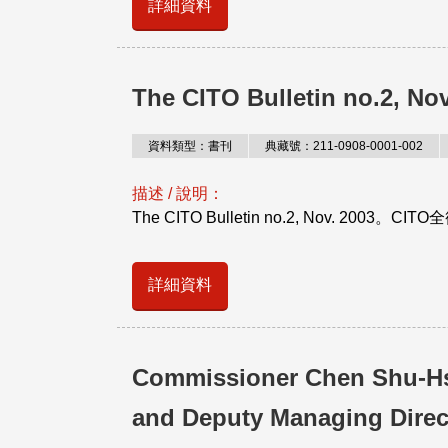
詳細資料
The CITO Bulletin no.2, Nov
資料類型：書刊
典藏號：211-0908-0001-002
描述 / 說明：
The CITO Bulletin no.2, Nov. 2003。CITO
詳細資料
Commissioner Chen Shu-Hs
and Deputy Managing Direc