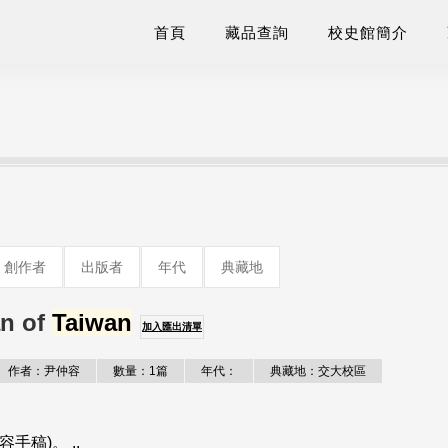
首頁
藏品查詢
校史館簡介
創作者
出版者
年代
典藏地
an of
Taiwan
加入匯出清單
作者：尹仲容
數量：1篇
年代：
典藏地：交大校區
容手稿)。 ..