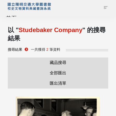
首頁
以 "
Studebaker Company
" 的搜尋
藏品查詢
結果
校史館簡介
搜尋結果
一共獲得
2
筆資料
藏品清單全覽
藏品搜尋
全部匯出
資料調閱申請
匯出清單
管理者登入