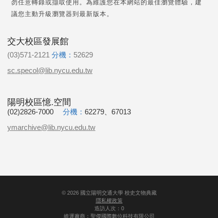
勿任意轉錄或擷取使用。為維護您在本網站的最佳瀏覽體驗，建
議您主動升級瀏覽器到最新版本。
交大校區發展館
(03)571-2121
分機：
52629
sc.specol@lib.nycu.edu.tw
陽明校區憶.空間
(02)2826-7000
分機：
62279、67013
ymarchive@lib.nycu.edu.tw
©
2026
國立陽明交通大學 校史文物典藏
隱私權政策
造訪人次：0
維運廠商：
聖傑國際數位科技有限公司