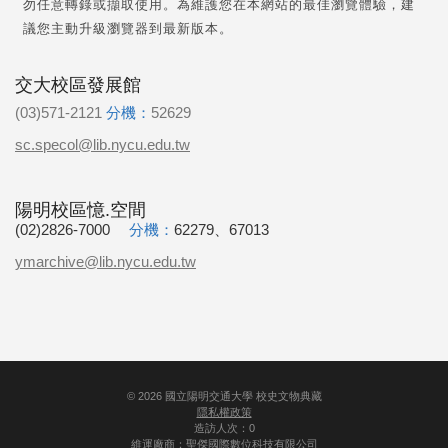
勿任意轉錄或擷取使用。為維護您在本網站的最佳瀏覽體驗，建
議您主動升級瀏覽器到最新版本。
交大校區發展館
(03)571-2121
分機：
52629
sc.specol@lib.nycu.edu.tw
陽明校區憶.空間
(02)2826-7000
分機：
62279、67013
ymarchive@lib.nycu.edu.tw
©
2026
國立陽明交通大學 校史文物典藏
隱私權政策
造訪人次：0
維運廠商：
聖傑國際數位科技有限公司