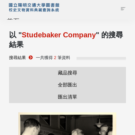
首頁
以 "
Studebaker Company
" 的搜尋
藏品查詢
結果
校史館簡介
搜尋結果
一共獲得
2
筆資料
藏品清單全覽
藏品搜尋
全部匯出
資料調閱申請
匯出清單
管理者登入