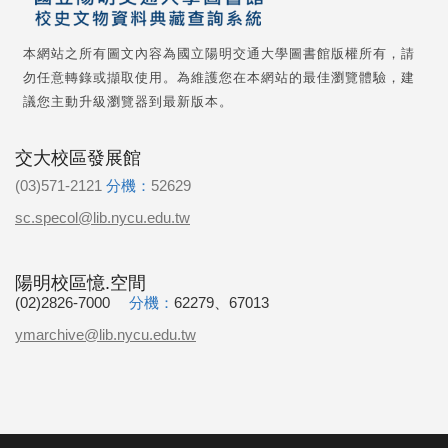
本網站之所有圖文內容為國立陽明交通大學圖書館版權所有，請
勿任意轉錄或擷取使用。為維護您在本網站的最佳瀏覽體驗，建
議您主動升級瀏覽器到最新版本。
交大校區發展館
(03)571-2121
分機：
52629
sc.specol@lib.nycu.edu.tw
陽明校區憶.空間
(02)2826-7000
分機：
62279、67013
ymarchive@lib.nycu.edu.tw