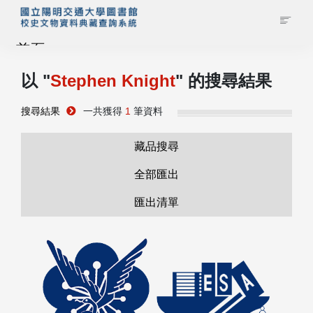
首頁
以 "
Stephen Knight
" 的搜尋結果
藏品查詢
搜尋結果
一共獲得
1
筆資料
校史館簡介
藏品搜尋
藏品清單全覽
全部匯出
匯出清單
資料調閱申請
管理者登入