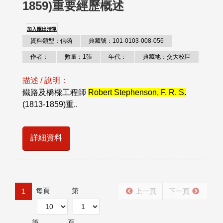
1859)重要經歷概述
加入匯出清單
資料類型：信函
典藏號：101-0103-008-056
作者：
數量：1張
年代：
典藏地：交大校區
描述 / 說明：
鐵路及橋樑工程師
Robert Stephenson, F. R. S.
(1813-1859)重..
詳細資料
每頁
第
1
上一頁
下一頁
筆
頁