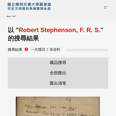
首頁
以 "
Robert Stephenson, F. R. S.
"
藏品查詢
的搜尋結果
校史館簡介
搜尋結果
一共獲得
1
筆資料
藏品清單全覽
藏品搜尋
全部匯出
資料調閱申請
匯出清單
管理者登入