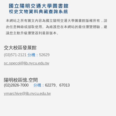
本網站之所有圖文內容為國立陽明交通大學圖書館版權所有，請
勿任意轉錄或擷取使用。為維護您在本網站的最佳瀏覽體驗，建
議您主動升級瀏覽器到最新版本。
交大校區發展館
(03)571-2121
分機：
52629
sc.specol@lib.nycu.edu.tw
陽明校區憶.空間
(02)2826-7000
分機：
62279、67013
ymarchive@lib.nycu.edu.tw