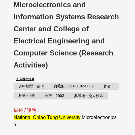
Microelectronics and
Information Systems Research
Center and College of
Electrical Engineering and
Computer Science (Research
Activities)
加入匯出清單
資料類型：書刊
典藏號：211-0102-0002
作者：
數量：1冊
年代：2003
典藏地：交大校區
描述 / 說明：
National Chiao Tung University
Microelectronics
a..