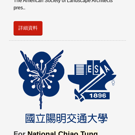
The American Society of Landscape Architects
pres..
詳細資料
For
National Chiao Tung