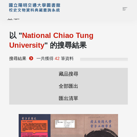
首頁
以 "
National Chiao Tung
藏品查詢
University
" 的搜尋結果
校史館簡介
搜尋結果
一共獲得
42
筆資料
藏品清單全覽
藏品搜尋
全部匯出
資料調閱申請
匯出清單
管理者登入