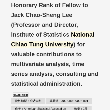
Honorary Rank of Fellow to
Jack Chao-Sheng Lee
(Professor and Director,
Institute of Statistics
National
Chiao Tung University
) for
valuable contributions to
multivariate analysis, time
series analysis, consulting and
statistical administration.
加入匯出清單
資料類型：稽憑資料
典藏號：302-0008-0002-001
作者：American Statistical Association
數量：1件