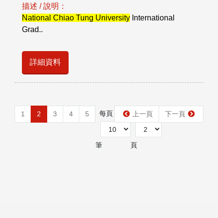
描述 / 說明：
National Chiao Tung University
International
Grad..
詳細資料
每頁
第
1
2
3
4
5
上一頁
下一頁
筆
頁