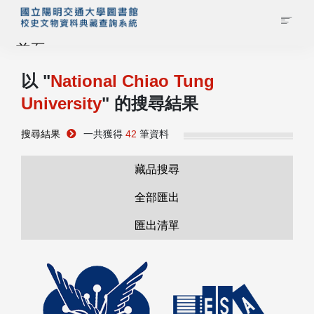
首頁
以 "
National Chiao Tung
藏品查詢
University
" 的搜尋結果
校史館簡介
搜尋結果
一共獲得
42
筆資料
藏品清單全覽
藏品搜尋
全部匯出
資料調閱申請
匯出清單
管理者登入