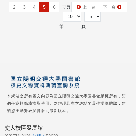
每頁
第
2
3
4
5
6
上一頁
下一頁
筆
頁
本網站之所有圖文內容為國立陽明交通大學圖書館版權所有，請
勿任意轉錄或擷取使用。為維護您在本網站的最佳瀏覽體驗，建
議您主動升級瀏覽器到最新版本。
交大校區發展館