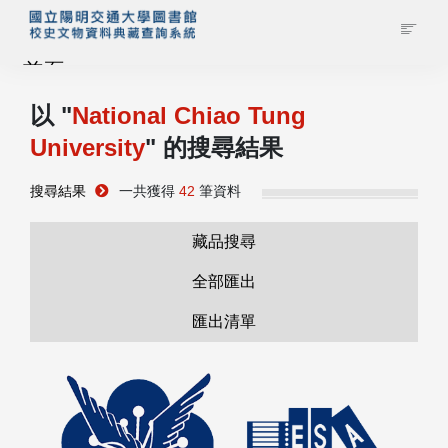
首頁
以 "
National Chiao Tung
藏品查詢
University
" 的搜尋結果
校史館簡介
搜尋結果
一共獲得
42
筆資料
藏品清單全覽
藏品搜尋
全部匯出
資料調閱申請
匯出清單
管理者登入