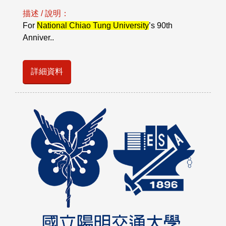
描述 / 說明：
For
National Chiao Tung University
’s 90th
Anniver..
詳細資料