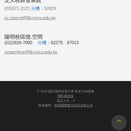
交大校區發展館
(03)571-2121
分機：
52629
sc.specol@lib.nycu.edu.tw
陽明校區憶.空間
(02)2826-7000
分機：
62279、67013
ymarchive@lib.nycu.edu.tw
©
2026
國立陽明交通大學 校史文物典藏
隱私權政策
造訪人次：0
維運廠商：
聖傑國際數位科技有限公司