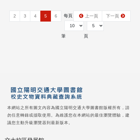
每頁
第
2
3
4
5
6
上一頁
下一頁
筆
頁
本網站之所有圖文內容為國立陽明交通大學圖書館版權所有，請
勿任意轉錄或擷取使用。為維護您在本網站的最佳瀏覽體驗，建
議您主動升級瀏覽器到最新版本。