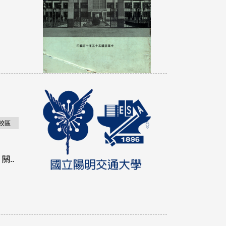
校區
..