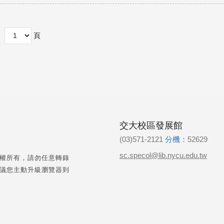
頁
交大校區發展館
(03)571-2121
分機：
52629
sc.specol@lib.nycu.edu.tw
權所有，請勿任意轉錄
議您主動升級瀏覽器到