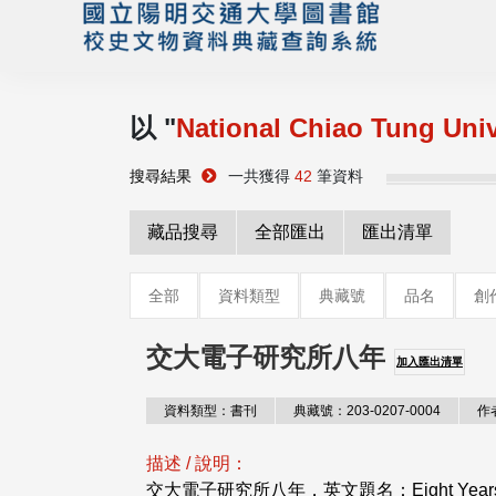
以 "
National Chiao Tung Univ
搜尋結果
一共獲得
42
筆資料
藏品搜尋
全部匯出
匯出清單
全部
資料類型
典藏號
品名
創
交大電子研究所八年
加入匯出清單
資料類型：書刊
典藏號：203-0207-0004
作
描述 / 說明：
交大電子研究所八年，英文題名：Eight Years of the 