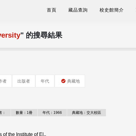
首頁
藏品查詢
校史館簡介
ersity
" 的搜尋結果
作者
出版者
年代
典藏地
者：
數量：1冊
年代：1966
典藏地：交大校區
Institute of El..