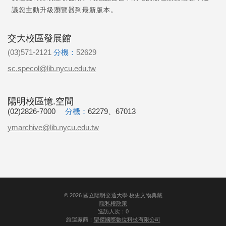
議您主動升級瀏覽器到最新版本。
交大校區發展館
(03)571-2121
分機：
52629
sc.specol@lib.nycu.edu.tw
陽明校區憶.空間
(02)2826-7000
分機：
62279、67013
ymarchive@lib.nycu.edu.tw
©
2026
國立陽明交通大學 校史文物典藏
隱私權政策
造訪人次：0
維運廠商：
聖傑國際數位科技有限公司