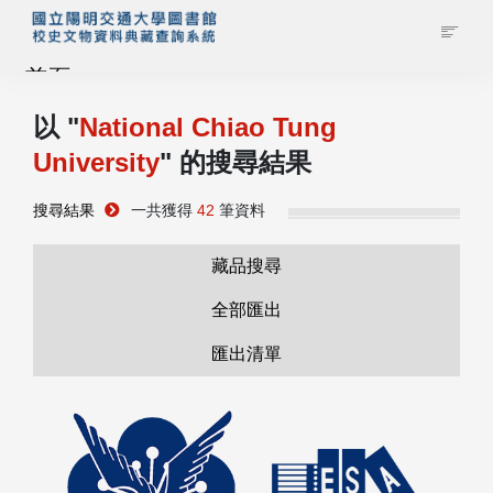
首頁
以 "
National Chiao Tung
藏品查詢
University
" 的搜尋結果
校史館簡介
搜尋結果
一共獲得
42
筆資料
藏品清單全覽
藏品搜尋
全部匯出
資料調閱申請
匯出清單
管理者登入