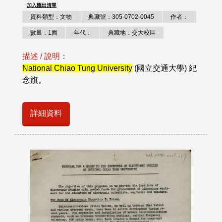
加入匯出清單
資料類型：文物
典藏號：305-0702-0045
作者：
數量：1面
年代：
典藏地：交大校區
描述 / 說明：
National Chiao Tung University
(國立交通大學) 紀
念旗。
詳細資料