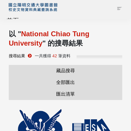
首頁
以 "
National Chiao Tung
藏品查詢
University
" 的搜尋結果
校史館簡介
搜尋結果
一共獲得
42
筆資料
藏品清單全覽
藏品搜尋
全部匯出
資料調閱申請
匯出清單
管理者登入