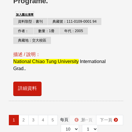
Programe.
加入匯出清單
資料類型：書刊
典藏號：111-0109-0001 94
作者：
數量：1冊
年代：2005
典藏地：交大校區
描述 / 說明：
National Chiao Tung University
International
Grad..
詳細資料
每頁
第
1
2
3
4
5
上一頁
下一頁