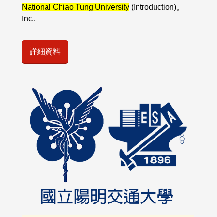
National Chiao Tung University
(Introduction)。
Inc..
詳細資料