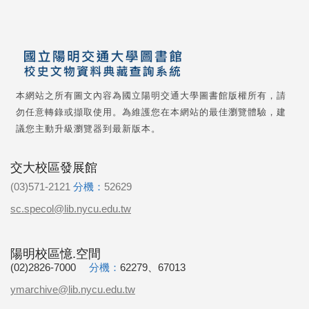
本網站之所有圖文內容為國立陽明交通大學圖書館版權所有，請
勿任意轉錄或擷取使用。為維護您在本網站的最佳瀏覽體驗，建
議您主動升級瀏覽器到最新版本。
交大校區發展館
(03)571-2121
分機：
52629
sc.specol@lib.nycu.edu.tw
陽明校區憶.空間
(02)2826-7000
分機：
62279、67013
ymarchive@lib.nycu.edu.tw