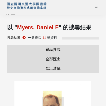
首頁
以 "
Myers, Daniel F
" 的搜尋結果
藏品查詢
搜尋結果
一共獲得
11
筆資料
校史館簡介
藏品搜尋
藏品清單全覽
全部匯出
匯出清單
資料調閱申請
管理者登入