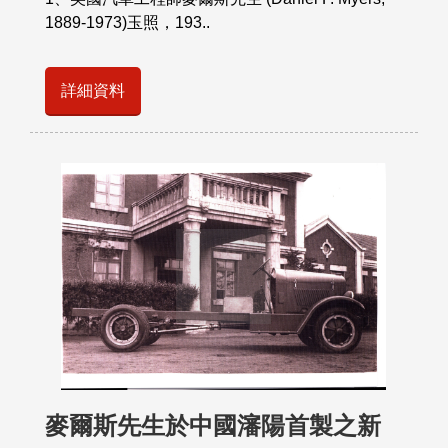
1889-1973)玉照，193..
詳細資料
麥爾斯先生於中國瀋陽首製之新