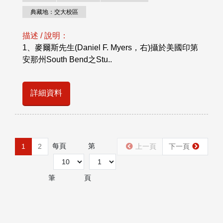
典藏地：交大校區
描述 / 說明：
1、麥爾斯先生(Daniel F. Myers，右)攝於美國印第
安那州South Bend之Stu..
詳細資料
每頁
第
1
2
上一頁
下一頁
筆
頁