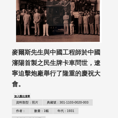
麥爾斯先生與中國工程師於中國
瀋陽首製之民生牌卡車問世，遼
寧迫擊炮廠舉行了隆重的慶祝大
會。
加入匯出清單
資料類型：照片
典藏號：301-1103-0020-003
作者：
數量：1幅
年代：1931