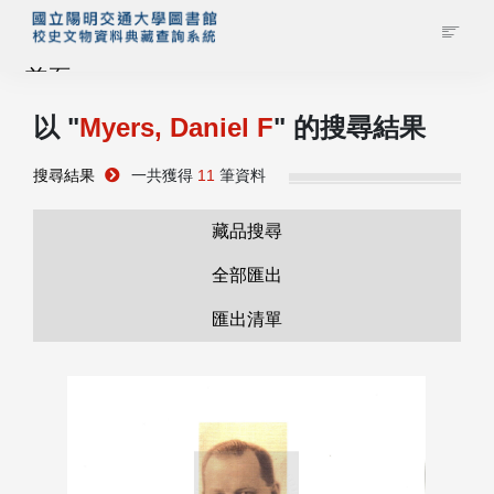
首頁
以 "
Myers, Daniel F
" 的搜尋結果
藏品查詢
搜尋結果
一共獲得
11
筆資料
校史館簡介
藏品搜尋
藏品清單全覽
全部匯出
匯出清單
資料調閱申請
管理者登入