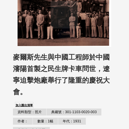
麥爾斯先生與中國工程師於中國
瀋陽首製之民生牌卡車問世，遼
寧迫擊炮廠舉行了隆重的慶祝大
會。
加入匯出清單
資料類型：照片
典藏號：301-1103-0020-003
作者：
數量：1幅
年代：1931