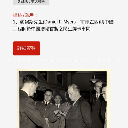
典藏地：交大校區
描述 / 說明：
1、麥爾斯先生(Daniel F. Myers，前排左四)與中國
工程師於中國瀋陽首製之民生牌卡車問..
詳細資料