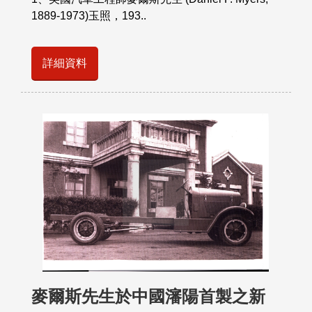
1889-1973)玉照，193..
詳細資料
麥爾斯先生於中國瀋陽首製之新