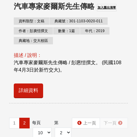
汽車專家麥爾斯先生傳略
加入匯出清單
資料類型：文稿
典藏號：301-1103-0020-011
作者：彭廣愷撰文
數量：1篇
年代：2019
典藏地：交大校區
描述 / 說明：
汽車專家麥爾斯先生傳略 / 彭懬愷撰文。 (民國108
年4月3日於新竹交大)。
詳細資料
每頁
第
1
2
上一頁
下一頁