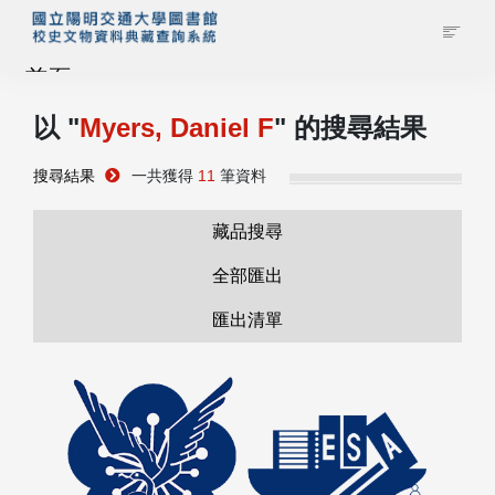
首頁
以 "
Myers, Daniel F
" 的搜尋結果
藏品查詢
搜尋結果
一共獲得
11
筆資料
校史館簡介
藏品搜尋
藏品清單全覽
全部匯出
匯出清單
資料調閱申請
管理者登入