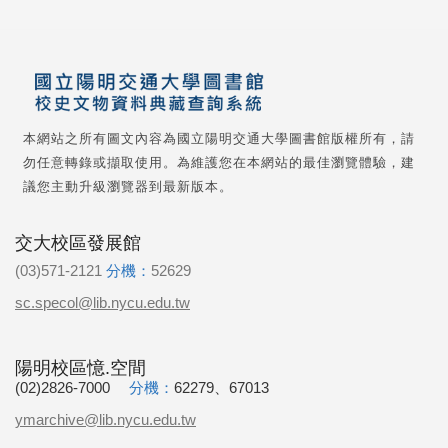
本網站之所有圖文內容為國立陽明交通大學圖書館版權所有，請
勿任意轉錄或擷取使用。為維護您在本網站的最佳瀏覽體驗，建
議您主動升級瀏覽器到最新版本。
交大校區發展館
(03)571-2121
分機：
52629
sc.specol@lib.nycu.edu.tw
陽明校區憶.空間
(02)2826-7000
分機：
62279、67013
ymarchive@lib.nycu.edu.tw