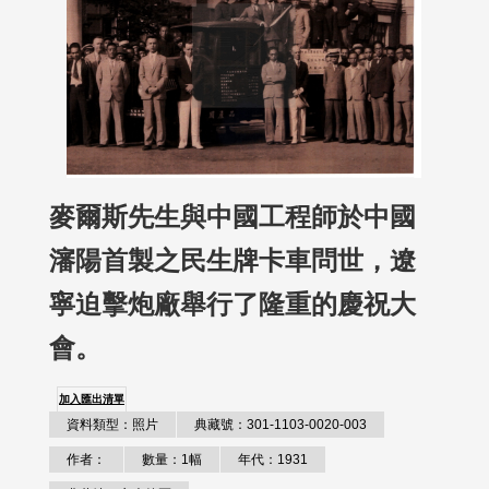
麥爾斯先生與中國工程師於中國
瀋陽首製之民生牌卡車問世，遼
寧迫擊炮廠舉行了隆重的慶祝大
會。
加入匯出清單
資料類型：照片
典藏號：301-1103-0020-003
作者：
數量：1幅
年代：1931