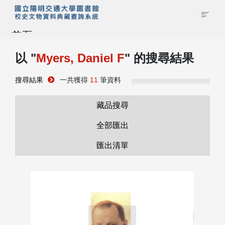
首頁
以 "
Myers, Daniel F
" 的搜尋結果
藏品查詢
搜尋結果
一共獲得
11
筆資料
校史館簡介
藏品搜尋
藏品清單全覽
全部匯出
匯出清單
資料調閱申請
管理者登入