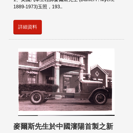
1889-1973)玉照，193..
詳細資料
麥爾斯先生於中國瀋陽首製之新