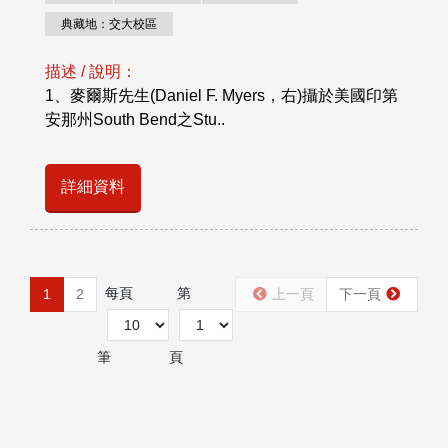
典藏地：交大校區
描述 / 說明：
1、麥爾斯先生(Daniel F. Myers，右)攝於美國印第
安那州South Bend之Stu..
詳細資料
每頁
第
1
2
上一頁
下一頁
筆
頁