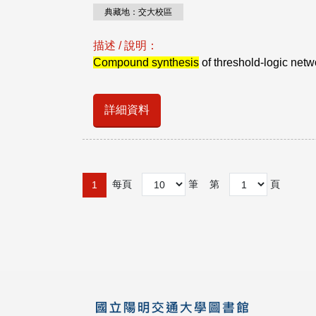
典藏地：交大校區
描述 / 說明：
Compound synthesis
of threshold-logic netwo
詳細資料
每頁
筆
第
頁
1