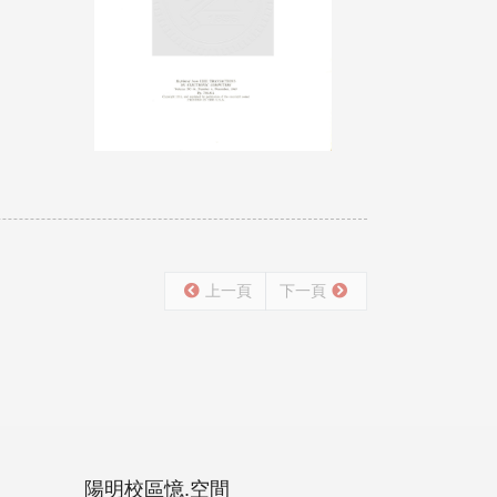
上一頁
下一頁
陽明校區憶.空間