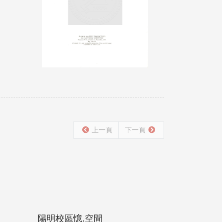
上一頁
下一頁
陽明校區憶.空間