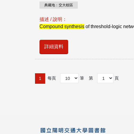
典藏地：交大校區
描述 / 說明：
Compound synthesis
of threshold-logic netwo
詳細資料
每頁
筆
第
頁
1