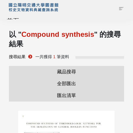
首頁
以 "
Compound synthesis
" 的搜尋
藏品查詢
結果
校史館簡介
搜尋結果
一共獲得
1
筆資料
藏品清單全覽
藏品搜尋
全部匯出
資料調閱申請
匯出清單
管理者登入