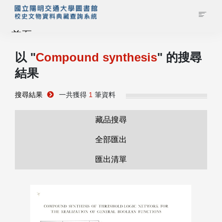
首頁
以 "
Compound synthesis
" 的搜尋
藏品查詢
結果
校史館簡介
搜尋結果
一共獲得
1
筆資料
藏品清單全覽
藏品搜尋
全部匯出
資料調閱申請
匯出清單
管理者登入