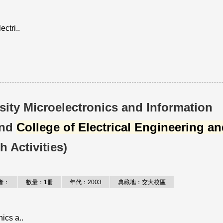
ctri..
sity Microelectronics and Information
and
College of Electrical Engineering a
 Activities)
者：
數量：1冊
年代：2003
典藏地：交大校區
ics a..