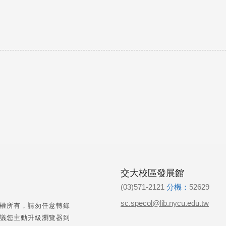
交大校區發展館
(03)571-2121
分機：
52629
sc.specol@lib.nycu.edu.tw
權所有，請勿任意轉錄
議您主動升級瀏覽器到