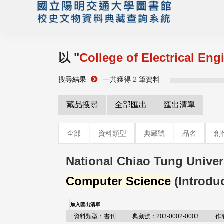
以 "
College of Electrical En
搜尋結果
一共獲得
2
筆資料
藏品搜尋
全部匯出
匯出清單
全部
資料類型
典藏號
品名
創
National Chiao Tung Univer
Computer Science
(Introdu
加入匯出清單
資料類型：書刊
典藏號：203-0002-0003
作