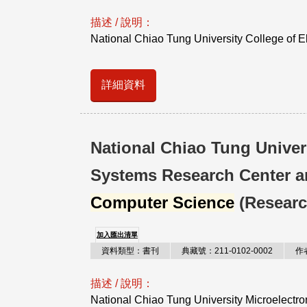
描述 / 說明：
National Chiao Tung University College of Ele
詳細資料
National Chiao Tung Univer
Systems Research Center 
Computer Science
(Research
加入匯出清單
資料類型：書刊
典藏號：211-0102-0002
作
描述 / 說明：
National Chiao Tung University Microelectron