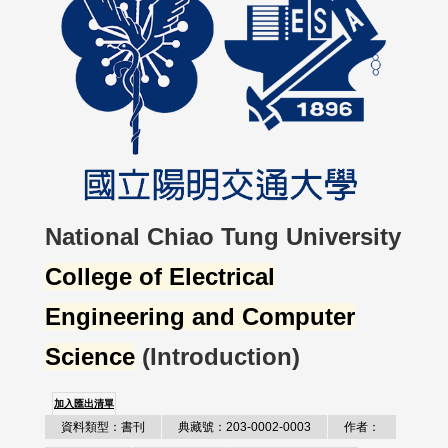
National Chiao Tung University
College of Electrical
Engineering and Computer
Science
(Introduction)
加入匯出清單
資料類型：書刊
典藏號：203-0002-0003
作者：