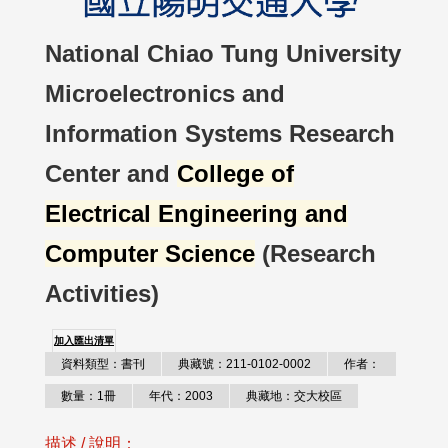
National Chiao Tung University
Microelectronics and
Information Systems Research
Center and
College of
Electrical Engineering and
Computer Science
(Research
Activities)
加入匯出清單
資料類型：書刊
典藏號：211-0102-0002
作者：
數量：1冊
年代：2003
典藏地：交大校區
描述 / 說明：