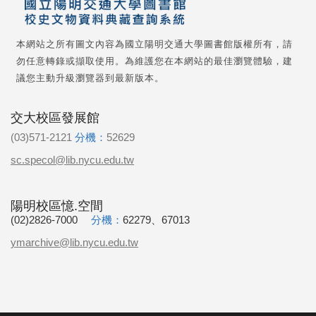
本網站之所有圖文內容為國立陽明交通大學圖書館版權所有，請
勿任意轉錄或擷取使用。為維護您在本網站的最佳瀏覽體驗，建
議您主動升級瀏覽器到最新版本。
交大校區發展館
(03)571-2121
分機：
52629
sc.specol@lib.nycu.edu.tw
陽明校區憶.空間
(02)2826-7000
分機：
62279、67013
ymarchive@lib.nycu.edu.tw