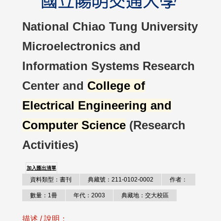
National Chiao Tung University
Microelectronics and
Information Systems Research
Center and
College of
Electrical Engineering and
Computer Science
(Research
Activities)
加入匯出清單
資料類型：書刊
典藏號：211-0102-0002
作者：
數量：1冊
年代：2003
典藏地：交大校區
描述 / 說明：