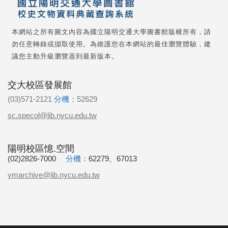
本網站之所有圖文內容為國立陽明交通大學圖書館版權所有，請
勿任意轉錄或擷取使用。為維護您在本網站的最佳瀏覽體驗，建
議您主動升級瀏覽器到最新版本。
交大校區發展館
(03)571-2121
分機：
52629
sc.specol@lib.nycu.edu.tw
陽明校區憶.空間
(02)2826-7000
分機：
62279、67013
ymarchive@lib.nycu.edu.tw