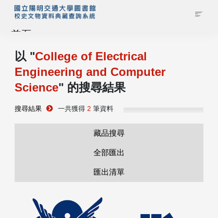
首頁
以 "
College of Electrical
藏品查詢
Engineering and Computer
Science
" 的搜尋結果
校史館簡介
搜尋結果
一共獲得
2
筆資料
藏品清單全覽
藏品搜尋
資料調閱申請
全部匯出
管理者登入
匯出清單