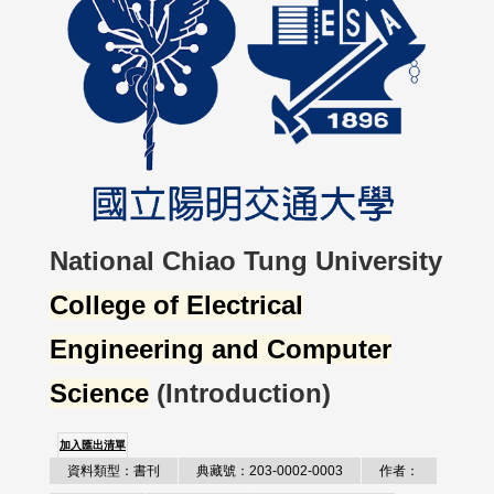
National Chiao Tung University
College of Electrical
Engineering and Computer
Science
(Introduction)
加入匯出清單
資料類型：書刊
典藏號：203-0002-0003
作者：