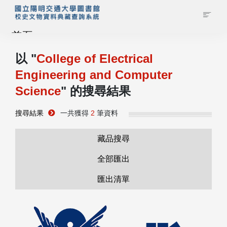
首頁
以 "
College of Electrical
藏品查詢
Engineering and Computer
Science
" 的搜尋結果
校史館簡介
搜尋結果
一共獲得
2
筆資料
藏品清單全覽
藏品搜尋
資料調閱申請
全部匯出
管理者登入
匯出清單