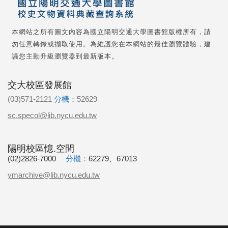
本網站之所有圖文內容為國立陽明交通大學圖書館版權所有，請
勿任意轉錄或擷取使用。為維護您在本網站的最佳瀏覽體驗，建
議您主動升級瀏覽器到最新版本。
交大校區發展館
(03)571-2121
分機：
52629
sc.specol@lib.nycu.edu.tw
陽明校區憶.空間
(02)2826-7000
分機：
62279、67013
ymarchive@lib.nycu.edu.tw