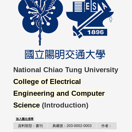
National Chiao Tung University
College of Electrical
Engineering and Computer
Science
(Introduction)
加入匯出清單
資料類型：書刊
典藏號：203-0002-0003
作者：