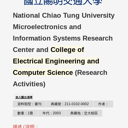
National Chiao Tung University
Microelectronics and
Information Systems Research
Center and
College of
Electrical Engineering and
Computer Science
(Research
Activities)
加入匯出清單
資料類型：書刊
典藏號：211-0102-0002
作者：
數量：1冊
年代：2003
典藏地：交大校區
描述 / 說明：