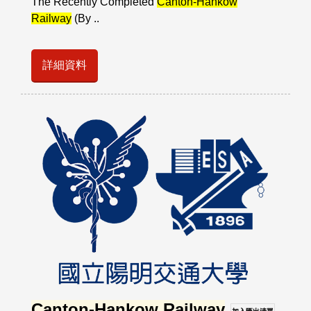
The Recently Completed
Canton-Hankow
Railway
(By ..
詳細資料
Canton-Hankow Railway