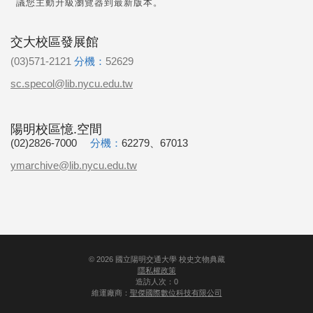
議您主動升級瀏覽器到最新版本。
交大校區發展館
(03)571-2121
分機：
52629
sc.specol@lib.nycu.edu.tw
陽明校區憶.空間
(02)2826-7000
分機：
62279、67013
ymarchive@lib.nycu.edu.tw
©
2026
國立陽明交通大學 校史文物典藏
隱私權政策
造訪人次：0
維運廠商：
聖傑國際數位科技有限公司