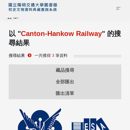
首頁
以 "
Canton-Hankow Railway
" 的搜
藏品查詢
尋結果
校史館簡介
搜尋結果
一共獲得
3
筆資料
藏品清單全覽
藏品搜尋
全部匯出
資料調閱申請
匯出清單
管理者登入