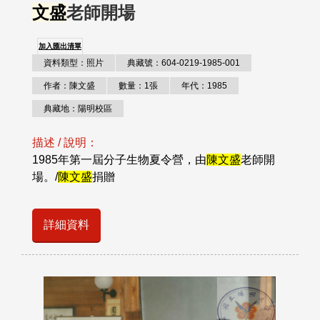
文盛
老師開場
加入匯出清單
資料類型：照片
典藏號：604-0219-1985-001
作者：陳文盛
數量：1張
年代：1985
典藏地：陽明校區
描述 / 說明：
1985年第一屆分子生物夏令營，由
陳文盛
老師開
場。/
陳文盛
捐贈
詳細資料