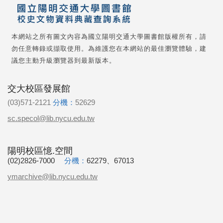
本網站之所有圖文內容為國立陽明交通大學圖書館版權所有，請
勿任意轉錄或擷取使用。為維護您在本網站的最佳瀏覽體驗，建
議您主動升級瀏覽器到最新版本。
交大校區發展館
(03)571-2121
分機：
52629
sc.specol@lib.nycu.edu.tw
陽明校區憶.空間
(02)2826-7000
分機：
62279、67013
ymarchive@lib.nycu.edu.tw