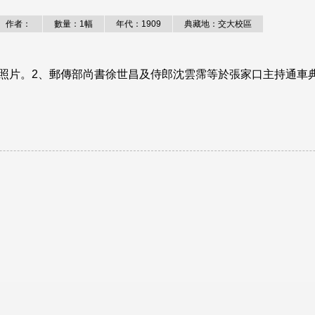
作者：
數量：1幅
年代：1909
典藏地：交大校區
照片。2、郵傳部尚書徐世昌及侍郎沈雲霈等於張家口主持通車典.