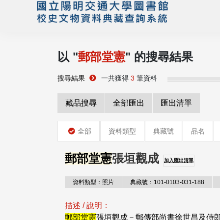
以 "
郵部堂憲
" 的搜尋結果
搜尋結果
一共獲得
3
筆資料
藏品搜尋
全部匯出
匯出清單
全部
資料類型
典藏號
品名
郵部堂憲
張垣觀成
加入匯出清單
資料類型：照片
典藏號：101-0103-031-188
描述 / 說明：
郵部堂憲
張垣觀成－郵傳部尚書徐世昌及侍郎