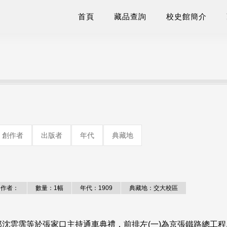
首頁
藏品查詢
校史館簡介
創作者
出版者
年代
典藏地
作者：
數量：1幅
年代：1909
典藏地：交大校區
沈雲霈等於張家口主持通車典禮，前排左(一)為京張鐵路總工程.