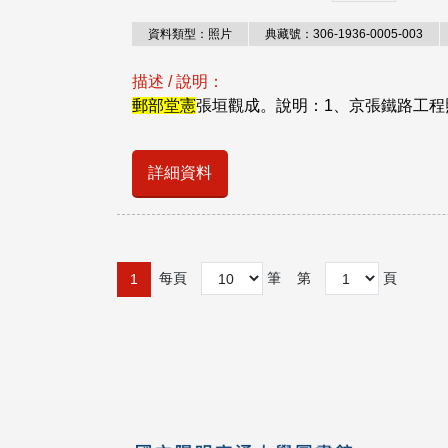
資料類型：照片
典藏號：306-1936-0005-003
描述 / 說明：
郵部堂憲
張垣觀成。說明：1、京張鐵路工程
詳細資料
每頁
筆
第
頁
1