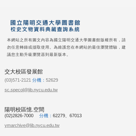
本網站之所有圖文內容為國立陽明交通大學圖書館版權所有，請
勿任意轉錄或擷取使用。為維護您在本網站的最佳瀏覽體驗，建
議您主動升級瀏覽器到最新版本。
交大校區發展館
(03)571-2121
分機：
52629
sc.specol@lib.nycu.edu.tw
陽明校區憶.空間
(02)2826-7000
分機：
62279、67013
ymarchive@lib.nycu.edu.tw