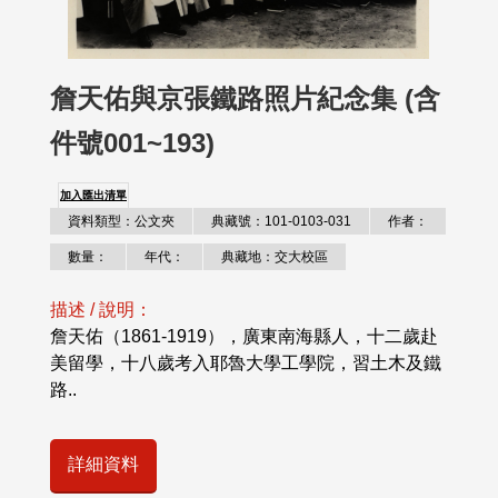
詹天佑與京張鐵路照片紀念集 (含
件號001~193)
加入匯出清單
資料類型：公文夾
典藏號：101-0103-031
作者：
數量：
年代：
典藏地：交大校區
描述 / 說明：
詹天佑（1861-1919），廣東南海縣人，十二歲赴
美留學，十八歲考入耶魯大學工學院，習土木及鐵
路..
詳細資料