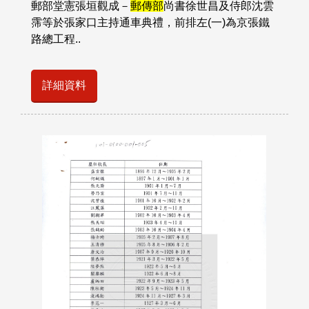
郵部堂憲張垣觀成－
郵傳部
尚書徐世昌及侍郎沈雲
霈等於張家口主持通車典禮，前排左(一)為京張鐵
路總工程..
詳細資料