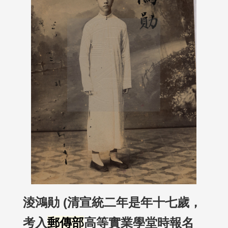
淩鴻勛 (清宣統二年是年十七歲，
考入
郵傳部
高等實業學堂時報名