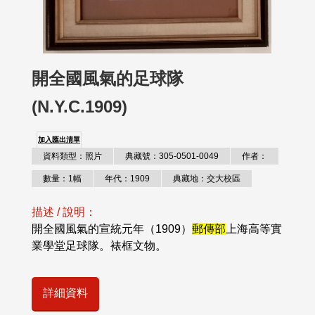
開全國風氣的足球隊
(N.Y.C.1909)
加入匯出清單
資料類型：照片
典藏號：305-0501-0049
作者：
數量：1幅
年代：1909
典藏地：交大校區
描述 / 說明：
開全國風氣的宣統元年（1909）
郵傳部
上海高等實
業學堂足球隊。裱框文物。
詳細資料