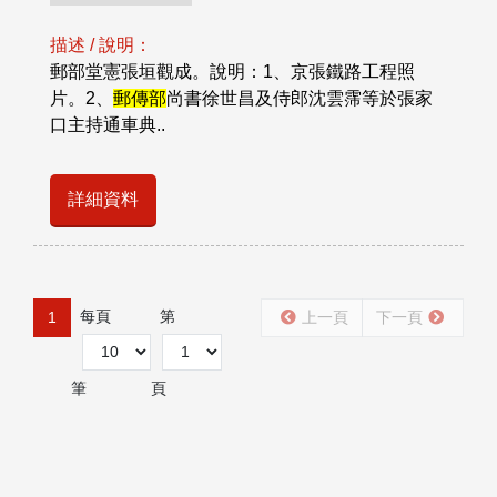
描述 / 說明：
郵部堂憲張垣觀成。說明：1、京張鐵路工程照
片。2、
郵傳部
尚書徐世昌及侍郎沈雲霈等於張家
口主持通車典..
詳細資料
每頁
第
1
上一頁
下一頁
筆
頁