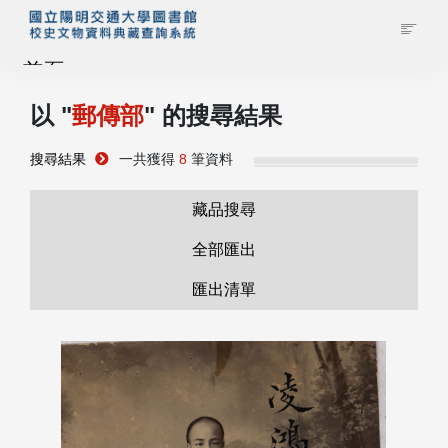
首頁
以 "
郵傳部
" 的搜尋結果
藏品查詢
搜尋結果
一共獲得
8
筆資料
校史館簡介
藏品搜尋
藏品清單全覽
全部匯出
匯出清單
資料調閱申請
管理者登入