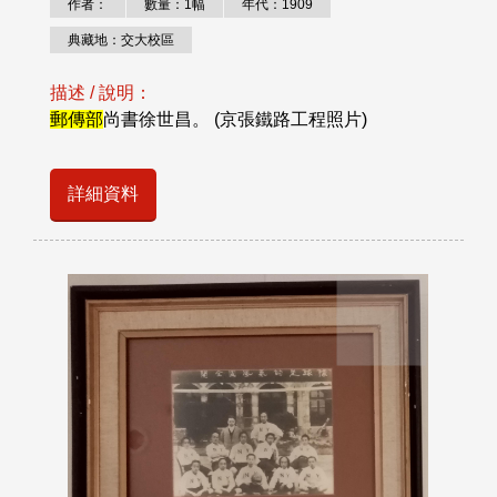
作者：
數量：1幅
年代：1909
典藏地：交大校區
描述 / 說明：
郵傳部
尚書徐世昌。 (京張鐵路工程照片)
詳細資料