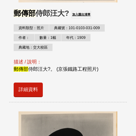
郵傳部
侍郎汪大?
加入匯出清單
資料類型：照片
典藏號：101-0103-031-009
作者：
數量：1幅
年代：1909
典藏地：交大校區
描述 / 說明：
郵傳部
侍郎汪大?。 (京張鐵路工程照片)
詳細資料