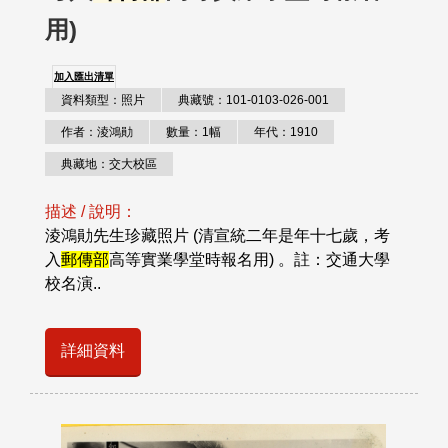
用)
加入匯出清單
資料類型：照片
典藏號：101-0103-026-001
作者：淩鴻勛
數量：1幅
年代：1910
典藏地：交大校區
描述 / 說明：
淩鴻勛先生珍藏照片 (清宣統二年是年十七歲，考
入
郵傳部
高等實業學堂時報名用) 。註：交通大學
校名演..
詳細資料