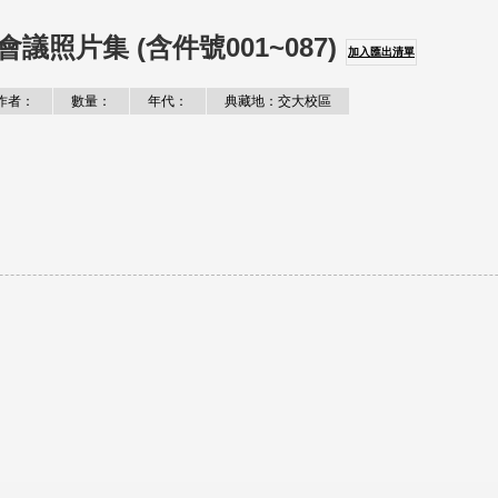
議照片集 (含件號001~087)
加入匯出清單
作者：
數量：
年代：
典藏地：交大校區