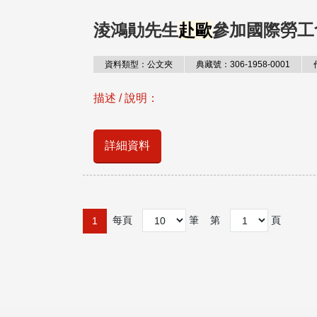
淩鴻勛先生
赴歐
參加國際勞工會
資料類型：公文夾
典藏號：306-1958-0001
描述 / 說明：
詳細資料
每頁
筆
第
頁
1