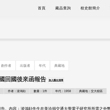
首頁
藏品查詢
校史館簡介
創作者
出版者
年代
典藏地
國回國後來函報告
加入匯出清單
作者：淩鴻勛
數量：1件
年代：1958
典藏地：交大校區
告。內容：淩鴻勛先生在美洽捐交通大學電子研究所所需之外幣，