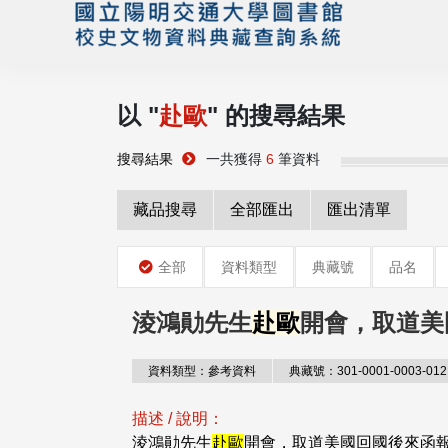
以 "
赴歐
" 的搜尋結果
搜尋結果
一共獲得
6
筆資料
藏品搜尋
全部匯出
匯出清單
全部
資料類型
典藏號
品名
淩鴻勛先生
赴歐
開會，取道美
資料類型：參考資料
典藏號：301-0001-0003-012
描述 / 說明：
淩鴻勛先生
赴歐
開會，取道美國回國後來函報