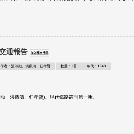
交通報告
加入匯出清單
作者：淩鴻勛、洪觀濤、鈕孝賢
數量：1冊
年代：1948
鴻勛、洪觀濤、鈕孝賢)。現代鐵路叢刊第一輯。