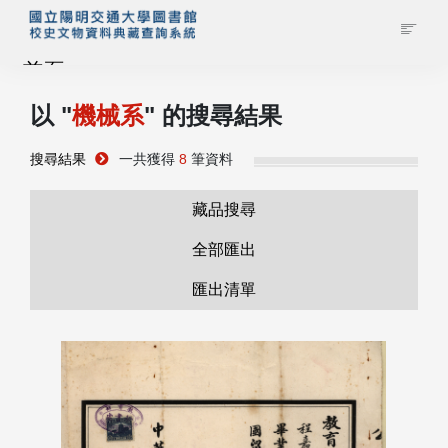
首頁
以 "
機械系
" 的搜尋結果
藏品查詢
搜尋結果
一共獲得
8
筆資料
校史館簡介
藏品搜尋
藏品清單全覽
全部匯出
匯出清單
資料調閱申請
管理者登入