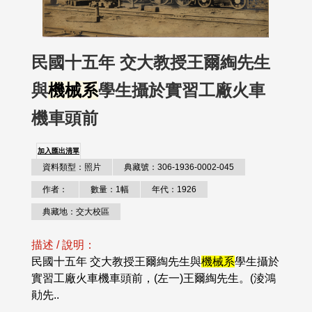
民國十五年 交大教授王爾綯先生
與
機械系
學生攝於實習工廠火車
機車頭前
加入匯出清單
資料類型：照片
典藏號：306-1936-0002-045
作者：
數量：1幅
年代：1926
典藏地：交大校區
描述 / 說明：
民國十五年 交大教授王爾綯先生與
機械系
學生攝於
實習工廠火車機車頭前，(左一)王爾綯先生。(淩鴻
勛先..