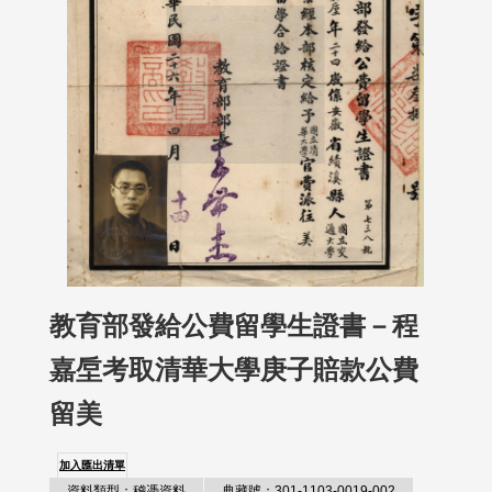
教育部發給公費留學生證書－程
嘉垕考取清華大學庚子賠款公費
留美
加入匯出清單
資料類型：稽憑資料
典藏號：301-1103-0019-002