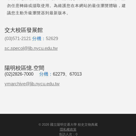
勿任意轉錄或擷取使用。為維護您在本網站的最佳瀏覽體驗，建
議您主動升級瀏覽器到最新版本。
交大校區發展館
(03)571-2121
分機：
52629
sc.specol@lib.nycu.edu.tw
陽明校區憶.空間
(02)2826-7000
分機：
62279、67013
ymarchive@lib.nycu.edu.tw
©
2026
國立陽明交通大學 校史文物典藏
隱私權政策
造訪人次：0