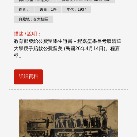
作者：
數量：1件
年代：1937
典藏地：交大校區
描述 / 說明：
教育部發給公費留學生證書－程嘉垕學長考取清華
大學庚子賠款公費留美 (民國26年4月14日)。程嘉
垕..
詳細資料