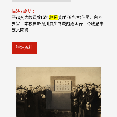
描述 / 說明：
平越交大教員致晴洲
校長
(顧宜孫先生)信函。內容
要旨：本校自黔遷川員生眷屬飽經困苦，今喘息未
定又聞籌..
詳細資料