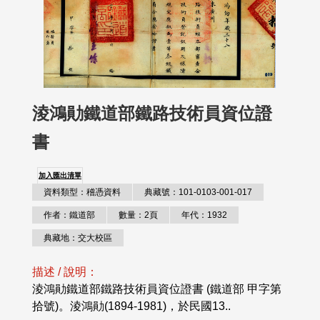
淩鴻勛鐵道部鐵路技術員資位證
書
加入匯出清單
資料類型：稽憑資料
典藏號：101-0103-001-017
作者：鐵道部
數量：2頁
年代：1932
典藏地：交大校區
描述 / 說明：
淩鴻勛鐵道部鐵路技術員資位證書 (鐵道部 甲字第
拾號)。淩鴻勛(1894-1981)，於民國13..