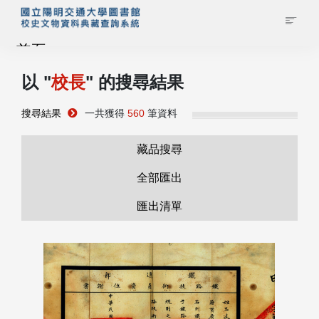
首頁
以 "
校長
" 的搜尋結果
藏品查詢
搜尋結果
一共獲得
560
筆資料
校史館簡介
藏品搜尋
藏品清單全覽
全部匯出
匯出清單
資料調閱申請
管理者登入