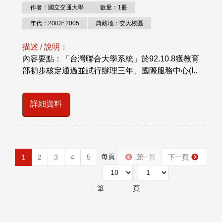
作者：國立交通大學
數量：1冊
年代：2003~2005
典藏地：交大校區
描述 / 說明：
內容要點：「台灣聯合大學系統」於92.10.8獲教育
部初步核定通過並試行辦理三年、國際服務中心(I..
詳細資料
每頁
第
1
2
3
4
5
上一頁
下一頁
筆
頁