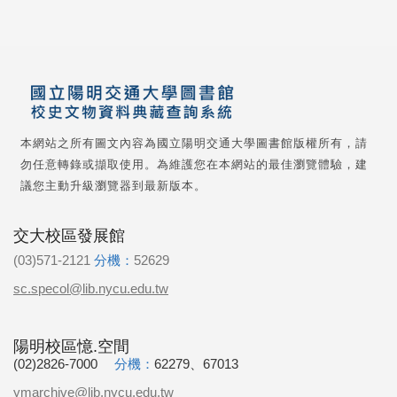
本網站之所有圖文內容為國立陽明交通大學圖書館版權所有，請
勿任意轉錄或擷取使用。為維護您在本網站的最佳瀏覽體驗，建
議您主動升級瀏覽器到最新版本。
交大校區發展館
(03)571-2121
分機：
52629
sc.specol@lib.nycu.edu.tw
陽明校區憶.空間
(02)2826-7000
分機：
62279、67013
ymarchive@lib.nycu.edu.tw