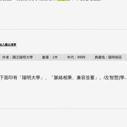
加入匯出清單
作者：國立陽明大學
數量：1件
年代：9999
典藏地：陽明校區
面印有「陽明大學」、「脈絡相乘、兼容並蓄」。/左智慧(學..