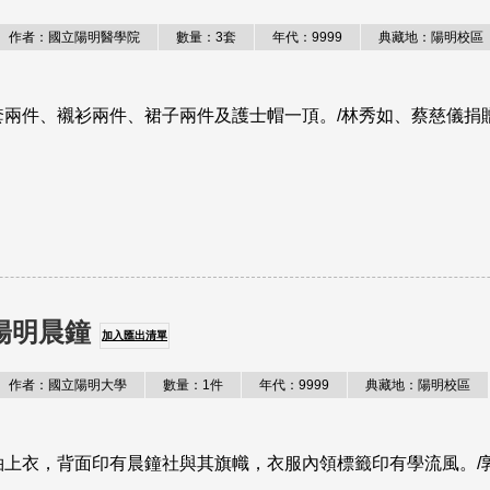
作者：國立陽明醫學院
數量：3套
年代：9999
典藏地：陽明校區
兩件、襯衫兩件、裙子兩件及護士帽一頂。/林秀如、蔡慈儀捐
陽明晨鐘
加入匯出清單
作者：國立陽明大學
數量：1件
年代：9999
典藏地：陽明校區
上衣，背面印有晨鐘社與其旗幟，衣服內領標籤印有學流風。/郭