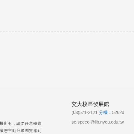
交大校區發展館
(03)571-2121
分機：
52629
sc.specol@lib.nycu.edu.tw
權所有，請勿任意轉錄
議您主動升級瀏覽器到