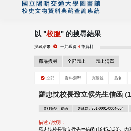
以 "
校服
" 的搜尋結果
搜尋結果
一共獲得
4
筆資料
藏品搜尋
全部匯出
匯出清單
全部
資料類型
典藏號
品名
羅忠忱校長致立侯先生信函 (1945
資料類型：信函
典藏號：301-0001-0004-004
描述 / 說明：
羅忠忱校長致立侯先生信函 (1945.3.30