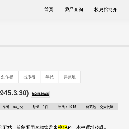
首頁
藏品查詢
校史館簡介
創作者
出版者
年代
典藏地
.3.30)
加入匯出清單
作者：羅忠忱
數量：1件
年代：1945
典藏地：交大校區
)。內容要點：前蒙調用李繼煊君來
校服
務，本校遷址後課..