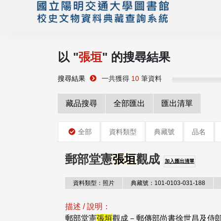
以 "
張垣
" 的搜尋結果
搜尋結果
一共獲得
10
筆資料
藏品搜尋
全部匯出
匯出清單
全部
資料類型
典藏號
品名
郵部堂憲
張垣
觀成
加入匯出清單
資料類型：照片
典藏號：101-0103-031-188
描述 / 說明：
郵部堂憲
張垣
觀成－郵傳部尚書徐世昌及侍郎