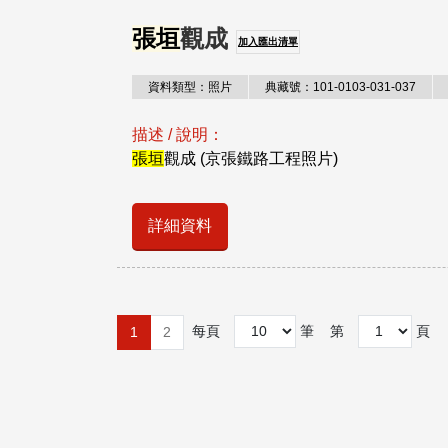
張垣
觀成
加入匯出清單
資料類型：照片
典藏號：101-0103-031-037
描述 / 說明：
張垣
觀成 (京張鐵路工程照片)
詳細資料
每頁
筆
第
頁
1
2