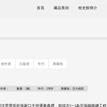
首頁
藏品查詢
校史館簡介
創作者
出版者
年代
典藏地
作者：
數量：1幅
年代：1909
典藏地：交大校區
沈雲霈等於張家口主持通車典禮，前排左(一)為京張鐵路總工程.