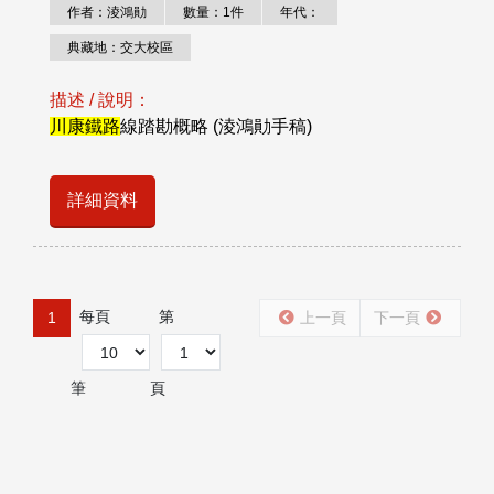
作者：淩鴻勛
數量：1件
年代：
典藏地：交大校區
描述 / 說明：
川康鐵路
線踏勘概略 (淩鴻勛手稿)
詳細資料
每頁
第
1
上一頁
下一頁
筆
頁