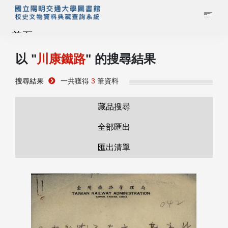
首頁
以 "
川康鐵路
" 的搜尋結果
藏品查詢
搜尋結果
一共獲得
3
筆資料
校史館簡介
藏品搜尋
藏品清單全覽
全部匯出
匯出清單
資料調閱申請
管理者登入