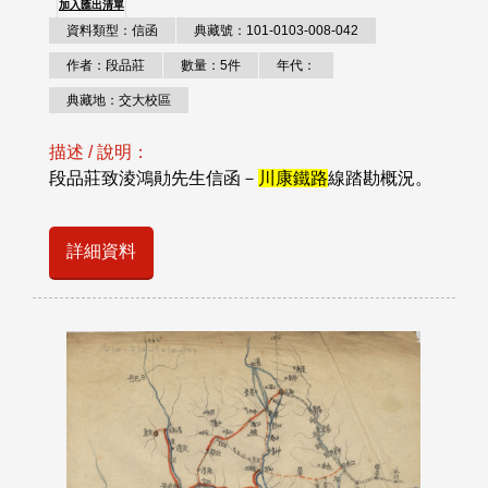
加入匯出清單
資料類型：信函
典藏號：101-0103-008-042
作者：段品莊
數量：5件
年代：
典藏地：交大校區
描述 / 說明：
段品莊致淩鴻勛先生信函－
川康鐵路
線踏勘概況。
詳細資料