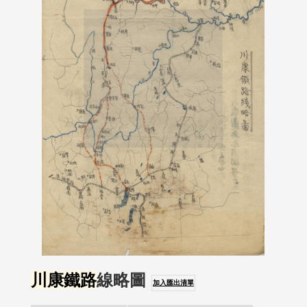
川康鐵路
線略圖
加入匯出清單