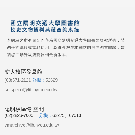
本網站之所有圖文內容為國立陽明交通大學圖書館版權所有，請
勿任意轉錄或擷取使用。為維護您在本網站的最佳瀏覽體驗，建
議您主動升級瀏覽器到最新版本。
交大校區發展館
(03)571-2121
分機：
52629
sc.specol@lib.nycu.edu.tw
陽明校區憶.空間
(02)2826-7000
分機：
62279、67013
ymarchive@lib.nycu.edu.tw