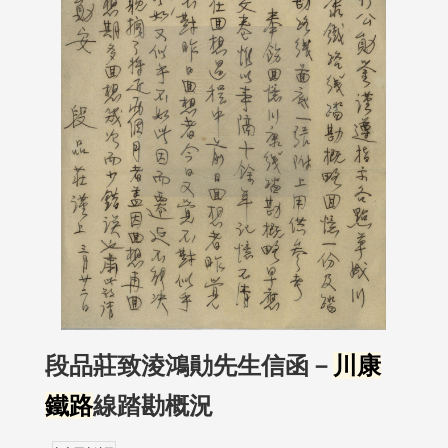
段品莊致淩鴻勛先生信函－
川康
鐵路
線踏勘概況