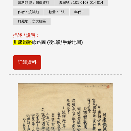
資料類型：圖像資料
典藏號：101-0103-014-014
作者：淩鴻勛
數量：1張
年代：
典藏地：交大校區
描述 / 說明：
川康鐵路
線略圖 (淩鴻勛手繪地圖)
詳細資料