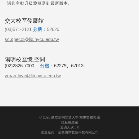
議您主動升級瀏覽器到最新版本。
交大校區發展館
(03)571-2121
分機：
52629
sc.specol@lib.nycu.edu.tw
陽明校區憶.空間
(02)2826-7000
分機：
62279、67013
ymarchive@lib.nycu.edu.tw
©
2026
國立陽明交通大學 校史文物典藏
隱私權政策
造訪人次：0
維運廠商：
聖傑國際數位科技有限公司