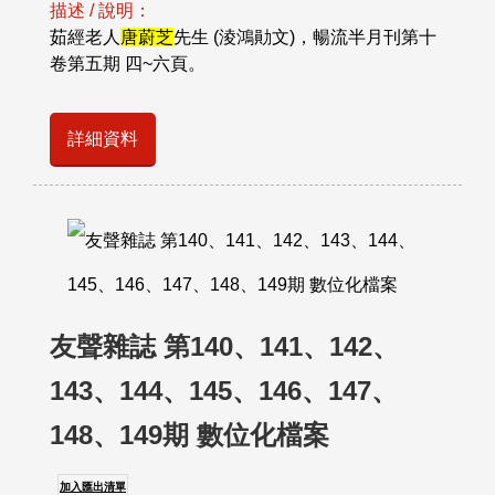
描述 / 說明：
茹經老人
唐蔚芝
先生 (淩鴻勛文)，暢流半月刊第十
卷第五期 四~六頁。
詳細資料
友聲雜誌 第140、141、142、
143、144、145、146、147、
148、149期 數位化檔案
加入匯出清單