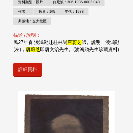
資料類型：照片
典藏號：306-1936-0002-048
作者：
數量：1幅
年代：1938
典藏地：交大校區
描述 / 說明：
民27年春 淩鴻勛赴桂林謁
唐蔚芝
師。說明：淩鴻勛
(左)，
唐蔚芝
即唐文治先生。(淩鴻勛先生珍藏資料)
詳細資料