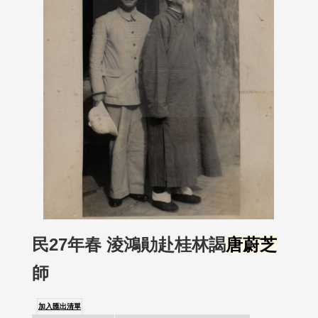
民27年春 淩鴻勛赴桂林謁
唐蔚芝
師
加入匯出清單