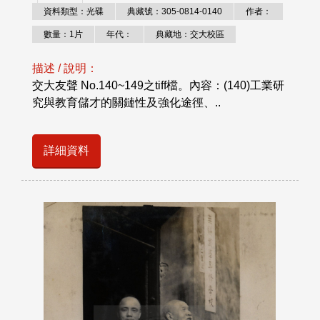
資料類型：光碟
典藏號：305-0814-0140
作者：
數量：1片
年代：
典藏地：交大校區
描述 / 說明：
交大友聲 No.140~149之tiff檔。內容：(140)工業研
究與教育儲才的關鏈性及強化途徑、..
詳細資料