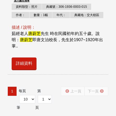
加入匯出清單
資料類型：照片
典藏號：306-1936-0003-015
作者：
數量：1幅
年代：
典藏地：交大校區
描述 / 說明：
茹經老人
唐蔚芝
先生 時在民國初年約五十歲。說
明：
唐蔚芝
即唐文治校長，先生於1907~1920年出
掌..
詳細資料
每頁
第
1
上一頁
下一頁
筆
頁