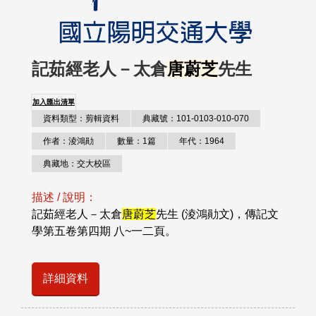
記茹經老人－太倉
唐蔚芝
先生
加入匯出清單
資料類型：剪輯資料
典藏號：101-0103-010-070
作者：淩鴻勛
數量：1篇
年代：1964
典藏地：交大校區
描述 / 說明：
記茹經老人－太倉
唐蔚芝
先生 (淩鴻勛文)，傳記文
學第五卷第四期 八~一二頁。
詳細資料