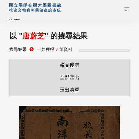
首頁
以 "
唐蔚芝
" 的搜尋結果
藏品查詢
搜尋結果
一共獲得
7
筆資料
校史館簡介
藏品搜尋
藏品清單全覽
全部匯出
匯出清單
資料調閱申請
管理者登入