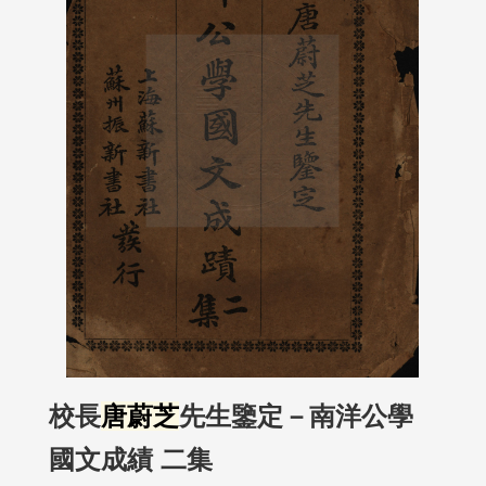
校長
唐蔚芝
先生鑒定－南洋公學
國文成績 二集