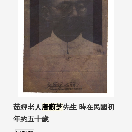
茹經老人
唐蔚芝
先生 時在民國初
年約五十歲