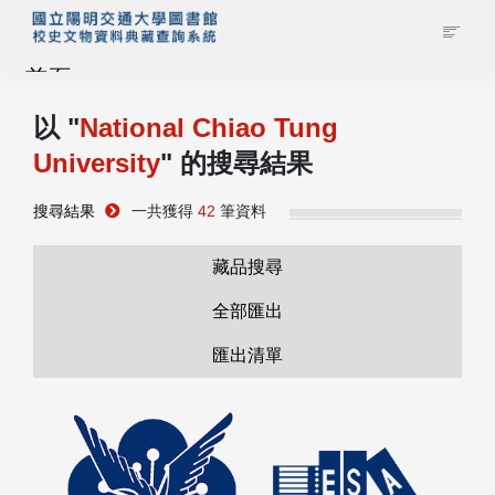
首頁
以 "
National Chiao Tung
藏品查詢
University
" 的搜尋結果
校史館簡介
搜尋結果
一共獲得
42
筆資料
藏品清單全覽
藏品搜尋
全部匯出
資料調閱申請
匯出清單
管理者登入