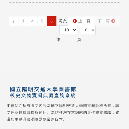
每頁
第
2
3
4
5
6
上一頁
下一頁
筆
頁
本網站之所有圖文內容為國立陽明交通大學圖書館版權所有，請
勿任意轉錄或擷取使用。為維護您在本網站的最佳瀏覽體驗，建
議您主動升級瀏覽器到最新版本。