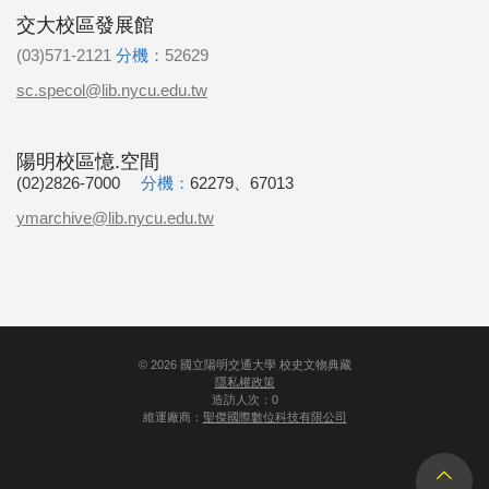
交大校區發展館
(03)571-2121
分機：
52629
sc.specol@lib.nycu.edu.tw
陽明校區憶.空間
(02)2826-7000
分機：
62279、67013
ymarchive@lib.nycu.edu.tw
©
2026
國立陽明交通大學 校史文物典藏
隱私權政策
造訪人次：0
維運廠商：
聖傑國際數位科技有限公司