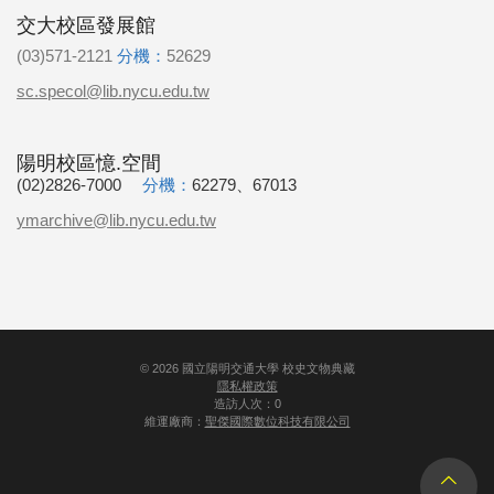
交大校區發展館
(03)571-2121
分機：
52629
sc.specol@lib.nycu.edu.tw
陽明校區憶.空間
(02)2826-7000
分機：
62279、67013
ymarchive@lib.nycu.edu.tw
©
2026
國立陽明交通大學 校史文物典藏
隱私權政策
造訪人次：0
維運廠商：
聖傑國際數位科技有限公司