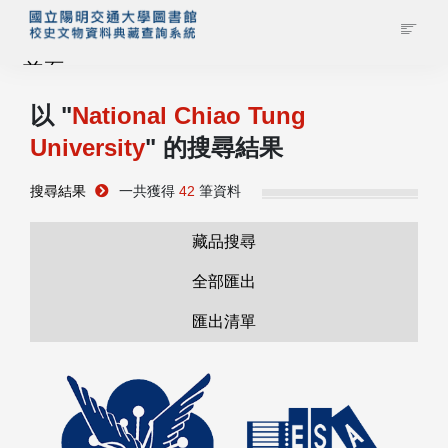
首頁
以 "
National Chiao Tung
藏品查詢
University
" 的搜尋結果
校史館簡介
搜尋結果
一共獲得
42
筆資料
藏品清單全覽
藏品搜尋
全部匯出
資料調閱申請
匯出清單
管理者登入