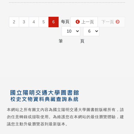
每頁
第
2
3
4
5
6
上一頁
下一頁
筆
頁
本網站之所有圖文內容為國立陽明交通大學圖書館版權所有，請
勿任意轉錄或擷取使用。為維護您在本網站的最佳瀏覽體驗，建
議您主動升級瀏覽器到最新版本。