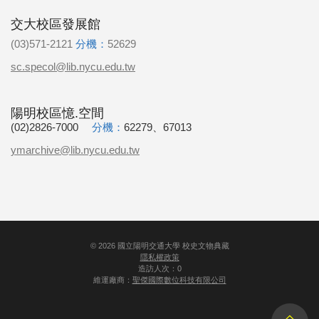
交大校區發展館
(03)571-2121
分機：
52629
sc.specol@lib.nycu.edu.tw
陽明校區憶.空間
(02)2826-7000
分機：
62279、67013
ymarchive@lib.nycu.edu.tw
©
2026
國立陽明交通大學 校史文物典藏
隱私權政策
造訪人次：0
維運廠商：
聖傑國際數位科技有限公司