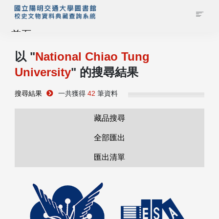
首頁
以 "
National Chiao Tung
藏品查詢
University
" 的搜尋結果
校史館簡介
搜尋結果
一共獲得
42
筆資料
藏品清單全覽
藏品搜尋
全部匯出
資料調閱申請
匯出清單
管理者登入