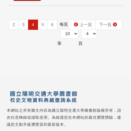
每頁
第
2
3
4
5
6
上一頁
下一頁
筆
頁
本網站之所有圖文內容為國立陽明交通大學圖書館版權所有，請
勿任意轉錄或擷取使用。為維護您在本網站的最佳瀏覽體驗，建
議您主動升級瀏覽器到最新版本。