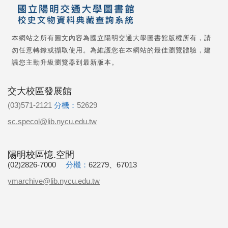
本網站之所有圖文內容為國立陽明交通大學圖書館版權所有，請
勿任意轉錄或擷取使用。為維護您在本網站的最佳瀏覽體驗，建
議您主動升級瀏覽器到最新版本。
交大校區發展館
(03)571-2121
分機：
52629
sc.specol@lib.nycu.edu.tw
陽明校區憶.空間
(02)2826-7000
分機：
62279、67013
ymarchive@lib.nycu.edu.tw