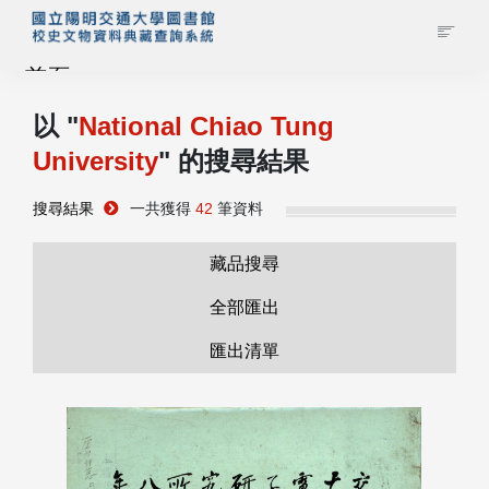
首頁
以 "
National Chiao Tung
藏品查詢
University
" 的搜尋結果
校史館簡介
搜尋結果
一共獲得
42
筆資料
藏品清單全覽
藏品搜尋
全部匯出
資料調閱申請
匯出清單
管理者登入