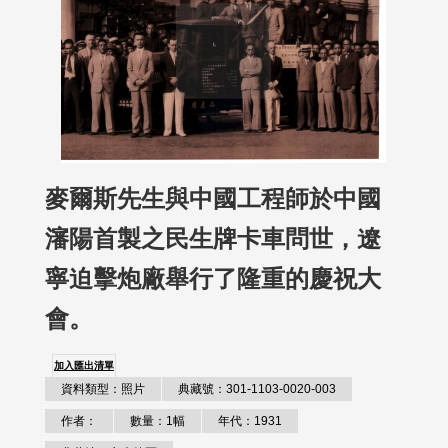
麥爾斯先生與中國工程師於中國
瀋陽首製之民生牌卡車問世，遼
寧迫擊炮廠舉行了隆重的慶祝大
會。
加入匯出清單
資料類型：照片
典藏號：301-1103-0020-003
作者：
數量：1幅
年代：1931