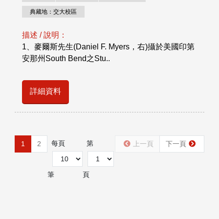
典藏地：交大校區
描述 / 說明：
1、麥爾斯先生(Daniel F. Myers，右)攝於美國印第
安那州South Bend之Stu..
詳細資料
每頁
第
1
2
上一頁
下一頁
筆
頁