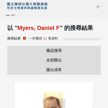
首頁
以 "
Myers, Daniel F
" 的搜尋結果
藏品查詢
搜尋結果
一共獲得
11
筆資料
校史館簡介
藏品搜尋
藏品清單全覽
全部匯出
匯出清單
資料調閱申請
管理者登入