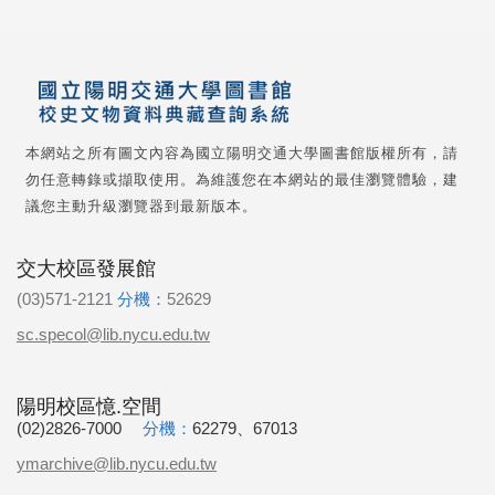
本網站之所有圖文內容為國立陽明交通大學圖書館版權所有，請
勿任意轉錄或擷取使用。為維護您在本網站的最佳瀏覽體驗，建
議您主動升級瀏覽器到最新版本。
交大校區發展館
(03)571-2121
分機：
52629
sc.specol@lib.nycu.edu.tw
陽明校區憶.空間
(02)2826-7000
分機：
62279、67013
ymarchive@lib.nycu.edu.tw