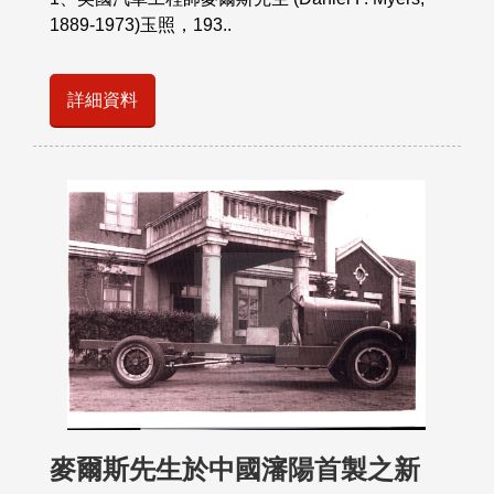
1889-1973)玉照，193..
詳細資料
麥爾斯先生於中國瀋陽首製之新