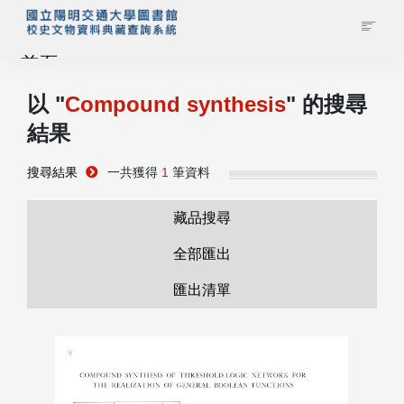
首頁
以 "
Compound synthesis
" 的搜尋
藏品查詢
結果
校史館簡介
搜尋結果
一共獲得
1
筆資料
藏品清單全覽
藏品搜尋
全部匯出
資料調閱申請
匯出清單
管理者登入