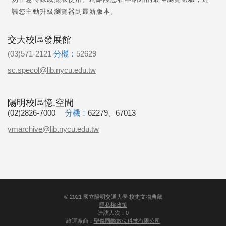
議您主動升級瀏覽器到最新版本。
交大校區發展館
(03)571-2121
分機：
52629
sc.specol@lib.nycu.edu.tw
陽明校區憶.空間
(02)2826-7000
分機：
62279、67013
ymarchive@lib.nycu.edu.tw
©
2021
國立陽明交通大學 校史文物典藏
隱私權政策
造訪人次：0
維運廠商：
聖傑國際數位科技有限公司