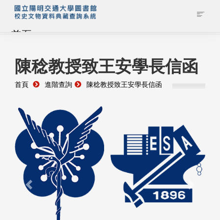
首頁
藏品查詢
陳稔教授致王安學長信函
首頁
進階查詢
陳稔教授致王安學長信函
校史館簡介
藏品清單全覽
資料調閱申請
管理者登入
Previous
Next