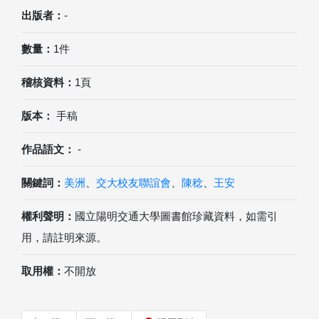
出版者：
-
數量：
1件
稽核資料：
1頁
版本：
手稿
作品語文：
-
關鍵詞：
美洲
、
交大校友聯誼會
、
陳稔
、
王安
權利聲明：
國立陽明交通大學圖書館珍藏資料，如需引
用，請註明來源。
取用權：
不開放