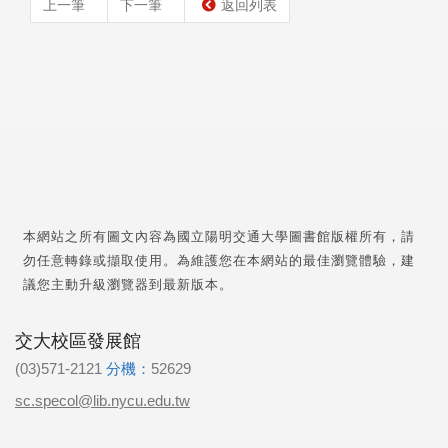
上一筆
下一筆
返回列表
本網站之所有圖文內容為國立陽明交通大學圖書館版權所有，請
勿任意轉錄或擷取使用。為維護您在本網站的最佳瀏覽體驗，建
議您主動升級瀏覽器到最新版本。
交大校區發展館
(03)571-2121
分機：
52629
sc.specol@lib.nycu.edu.tw