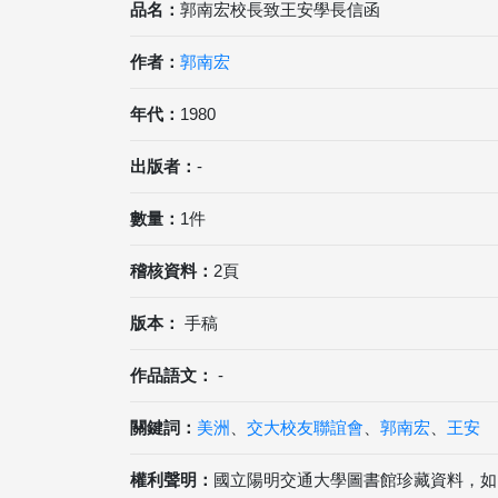
品名：
郭南宏校長致王安學長信函
作者：
郭南宏
年代：
1980
出版者：
-
數量：
1件
稽核資料：
2頁
版本：
手稿
作品語文：
-
關鍵詞：
美洲
、
交大校友聯誼會
、
郭南宏
、
王安
權利聲明：
國立陽明交通大學圖書館珍藏資料，如