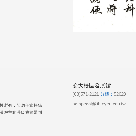
交大校區發展館
(03)571-2121
分機：
52629
sc.specol@lib.nycu.edu.tw
權所有，請勿任意轉錄
議您主動升級瀏覽器到