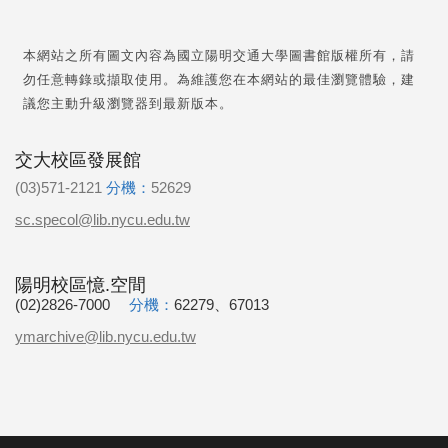
本網站之所有圖文內容為國立陽明交通大學圖書館版權所有，請
勿任意轉錄或擷取使用。為維護您在本網站的最佳瀏覽體驗，建
議您主動升級瀏覽器到最新版本。
交大校區發展館
(03)571-2121
分機：
52629
sc.specol@lib.nycu.edu.tw
陽明校區憶.空間
(02)2826-7000
分機：
62279、67013
ymarchive@lib.nycu.edu.tw