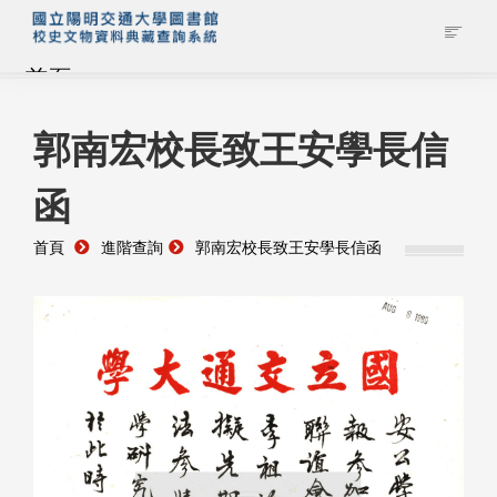
首頁
藏品查詢
郭南宏校長致王安學長信
函
校史館簡介
首頁
進階查詢
郭南宏校長致王安學長信函
藏品清單全覽
資料調閱申請
管理者登入