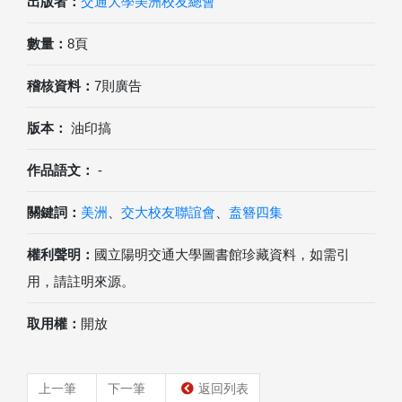
出版者：
交通大學美洲校友總會
數量：
8頁
稽核資料：
7則廣告
版本：
油印搞
作品語文：
-
關鍵詞：
美洲
、
交大校友聯誼會
、
盍簪四集
權利聲明：
國立陽明交通大學圖書館珍藏資料，如需引
用，請註明來源。
取用權：
開放
上一筆
下一筆
返回列表