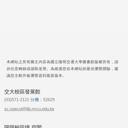
本網站之所有圖文內容為國立陽明交通大學圖書館版權所有，請
勿任意轉錄或擷取使用。為維護您在本網站的最佳瀏覽體驗，建
議您主動升級瀏覽器到最新版本。
交大校區發展館
(03)571-2121
分機：
52629
sc.specol@lib.nycu.edu.tw
陽明校區憶.空間