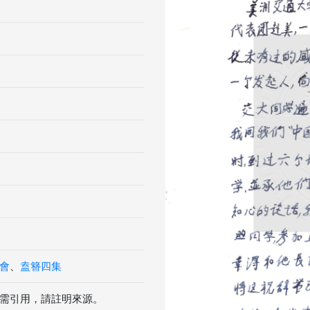
Previous
會
、
盍簪四集
需引用，請註明來源。