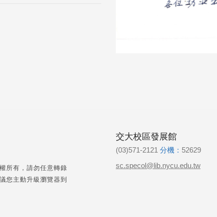
交大校區發展館
(03)571-2121
分機：
52629
sc.specol@lib.nycu.edu.tw
權所有，請勿任意轉錄
議您主動升級瀏覽器到