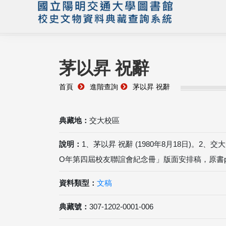
茅以昇 祝辭
首頁
進階查詢
茅以昇 祝辭
典藏地：
交大校區
說明：
1、茅以昇 祝辭 (1980年8月18日)。2
O年第四屆校友聯誼會紀念冊」版面安排稿，原書p.
資料類型：
文稿
典藏號：
307-1202-0001-006