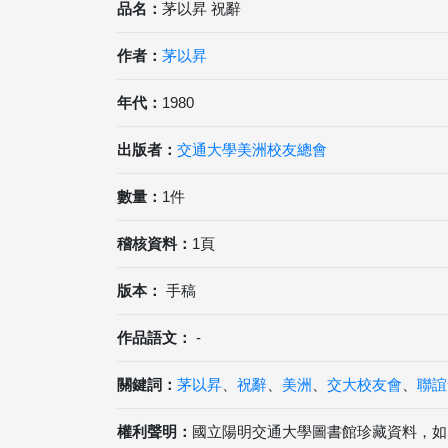
品名：
茅以昇 祝辭
作者：
茅以昇
年代：
1980
出版者：
交通大學美洲校友總會
數量：
1件
稽核資料：
1頁
版本：
手稿
作品語文：
-
關鍵詞：
茅以昇
、
祝辭
、
美洲
、
交大校友會
、
聯誼
權利聲明：
國立陽明交通大學圖書館珍藏資料，如