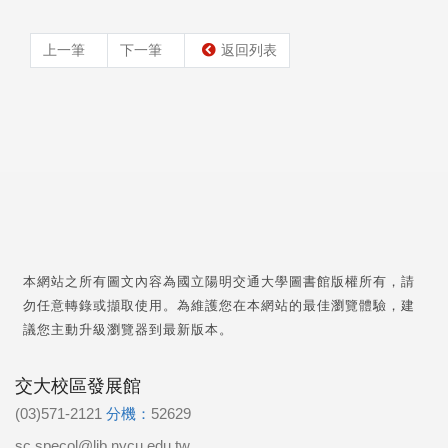
上一筆
下一筆
返回列表
本網站之所有圖文內容為國立陽明交通大學圖書館版權所有，請
勿任意轉錄或擷取使用。為維護您在本網站的最佳瀏覽體驗，建
議您主動升級瀏覽器到最新版本。
交大校區發展館
(03)571-2121
分機：
52629
sc.specol@lib.nycu.edu.tw