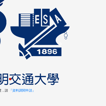
Next
覽，請
『資料調閱申請』