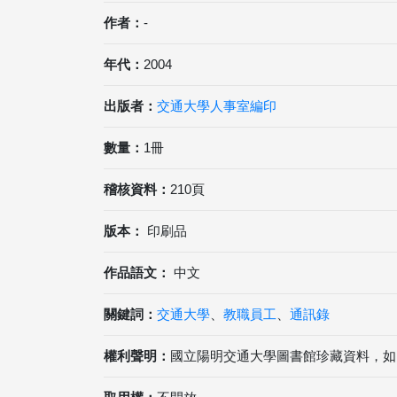
作者：
-
年代：
2004
出版者：
交通大學人事室編印
數量：
1冊
稽核資料：
210頁
版本：
印刷品
作品語文：
中文
關鍵詞：
交通大學
、
教職員工
、
通訊錄
權利聲明：
國立陽明交通大學圖書館珍藏資料，如