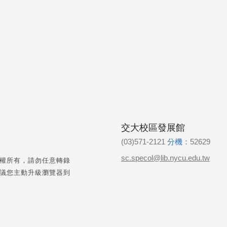
交大校區發展館
(03)571-2121
分機：
52629
sc.specol@lib.nycu.edu.tw
權所有，請勿任意轉錄
議您主動升級瀏覽器到